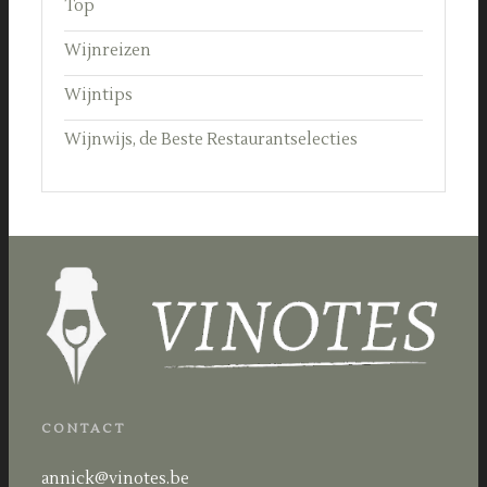
Top
Wijnreizen
Wijntips
Wijnwijs, de Beste Restaurantselecties
CONTACT
annick@vinotes.be