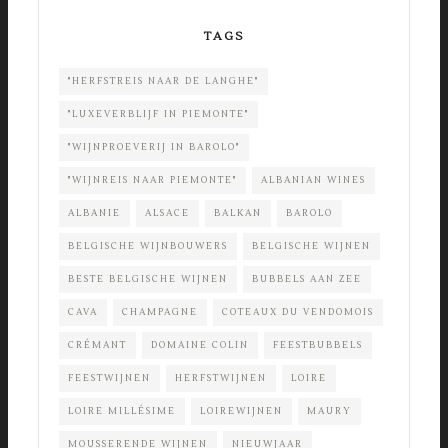
TAGS
"HERFSTREIS NAAR DE LANGHE"
"LUXEVERBLIJF IN PIEMONTE"
"WIJNPROEVERIJ IN BAROLO"
"WIJNREIS NAAR PIEMONTE"
ALBANIAN WINES
ALBANIE
ALSACE
BALKAN
BAROLO
BELGISCHE WIJNBOUWERS
BELGISCHE WIJNEN
BESTE BELGISCHE WIJNEN
BUBBELS AAN ZEE
CAVA
CHAMPAGNE
COTEAUX DU VENDOMOIS
CRÉMANT
DOMAINE COLIN
FEESTBUBBELS
FEESTWIJNEN
HERFSTWIJNEN
LOIRE
LOIRE MILLÉSIME
LOIREWIJNEN
MAURY
MOUSSERENDE WIJNEN
NIEUWJAAR