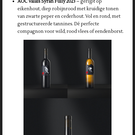
AOC Valais Syrah Fully 2023
– gerijpt op
eikenhout, diep robijnrood met kruidige tonen
van zwarte peper en cederhout. Vol en rond, met
gestructureerde tannines. Dé perfecte
compagnon voor wild, rood vlees of eendenborst.