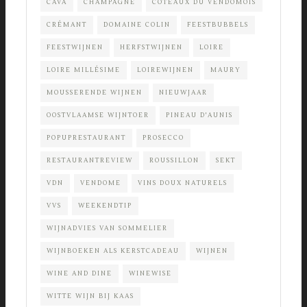
CAVA
CHAMPAGNE
COTEAUX DU VENDOMOIS
CRÉMANT
DOMAINE COLIN
FEESTBUBBELS
FEESTWIJNEN
HERFSTWIJNEN
LOIRE
LOIRE MILLÉSIME
LOIREWIJNEN
MAURY
MOUSSERENDE WIJNEN
NIEUWJAAR
OOSTVLAAMSE WIJNTOER
PINEAU D'AUNIS
POPUPRESTAURANT
PROSECCO
RESTAURANTREVIEW
ROUSSILLON
SEKT
VDN
VENDOME
VINS DOUX NATURELS
VVS
WEEKENDTIP
WIJNADVIES VAN SOMMELIER
WIJNBOEKEN ALS KERSTCADEAU
WIJNEN
WINE AND DINE
WINEWISE
WITTE WIJN BIJ KAAS