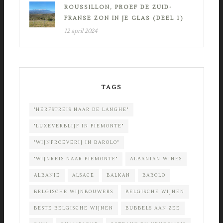
ROUSSILLON, PROEF DE ZUID-
FRANSE ZON IN JE GLAS (DEEL 1)
12 april 2024
TAGS
"HERFSTREIS NAAR DE LANGHE"
"LUXEVERBLIJF IN PIEMONTE"
"WIJNPROEVERIJ IN BAROLO"
"WIJNREIS NAAR PIEMONTE"
ALBANIAN WINES
ALBANIE
ALSACE
BALKAN
BAROLO
BELGISCHE WIJNBOUWERS
BELGISCHE WIJNEN
BESTE BELGISCHE WIJNEN
BUBBELS AAN ZEE