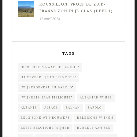
ROUSSILLON, PROEF DE ZUID-
FRANSE ZON IN JE GLAS (DEEL 1)
12 april 2024
TAGS
"HERFSTREIS NAAR DE LANGHE"
"LUXEVERBLIJF IN PIEMONTE"
"WIJNPROEVERIJ IN BAROLO"
"WIJNREIS NAAR PIEMONTE"
ALBANIAN WINES
ALBANIE
ALSACE
BALKAN
BAROLO
BELGISCHE WIJNBOUWERS
BELGISCHE WIJNEN
BESTE BELGISCHE WIJNEN
BUBBELS AAN ZEE