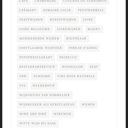
CAVA
CHAMPAGNE
COTEAUX DU VENDOMOIS
CRÉMANT
DOMAINE COLIN
FEESTBUBBELS
FEESTWIJNEN
HERFSTWIJNEN
LOIRE
LOIRE MILLÉSIME
LOIREWIJNEN
MAURY
MOUSSERENDE WIJNEN
NIEUWJAAR
OOSTVLAAMSE WIJNTOER
PINEAU D'AUNIS
POPUPRESTAURANT
PROSECCO
RESTAURANTREVIEW
ROUSSILLON
SEKT
VDN
VENDOME
VINS DOUX NATURELS
VVS
WEEKENDTIP
WIJNADVIES VAN SOMMELIER
WIJNBOEKEN ALS KERSTCADEAU
WIJNEN
WINE AND DINE
WINEWISE
WITTE WIJN BIJ KAAS